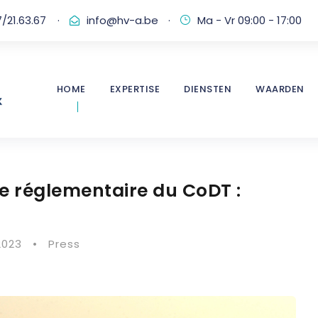
/21.63.67
·
info@hv-a.be
·
Ma - Vr 09:00 - 17:00
HOME
EXPERTISE
DIENSTEN
WAARDEN
ie réglementaire du CoDT :
2023
•
Press