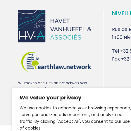
NIVELL
Rue de B
1400 Niv
Tél
+32 6
Fax
+32 
Wij maken deel uit van het netwerk van
advocatenkantoren gespecialiseerd in
stedenbouw-, milieu- en vastgoedrecht
We value your privacy
earthlaw.network
We use cookies to enhance your browsing experience,
serve personalized ads or content, and analyze our
traffic. By clicking "Accept All", you consent to our use
of cookies.