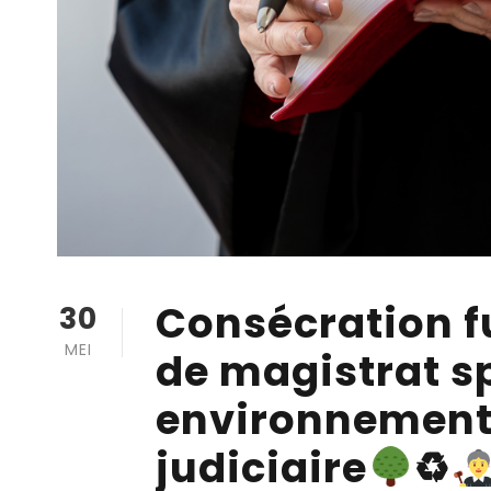
Consécration fu
30
MEI
de magistrat s
environnement
judiciaire
♻