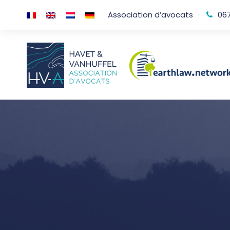
Association d’avocats
·
067