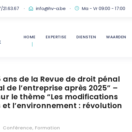
/21.63.67
·
info@hv-a.be
·
Ma - Vr 09:00 - 17:00
HOME
EXPERTISE
DIENSTEN
WAARDEN
5 ans de la Revue de droit pénal
al de l’entreprise après 2025” –
sur le thème “Les modifications
s et l’environnement : révolution
Conférence
,
Formation