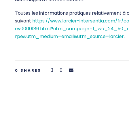
Toutes les informations pratiques relativement à ce
suivant
https://www.larcier-intersentia.com/fr/c
ev0000186.html?utm_campaign=l_wa_24_50_
rpe&utm_medium=email&utm_source=larcier
.
0
SHARES