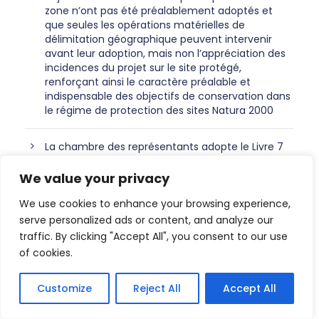
zone n’ont pas été préalablement adoptés et
que seules les opérations matérielles de
délimitation géographique peuvent intervenir
avant leur adoption, mais non l’appréciation des
incidences du projet sur le site protégé,
renforçant ainsi le caractère préalable et
indispensable des objectifs de conservation dans
le régime de protection des sites Natura 2000
La chambre des représentants adopte le Livre 7
du nouveau Code civil ce 16 juillet 2026 et
modernise notamment les différents contrats
We value your privacy
immobiliers (vente, entreprise/service immobilier
We use cookies to enhance your browsing experience,
et bail) : quels changements pour les
professionnels de l’immobilier
serve personalized ads or content, and analyze our
traffic. By clicking "Accept All", you consent to our use
of cookies.
Dans un arrêt du 9 juillet 2026 (aff. C-166/25 –
Commission européenne contre République
portugaise), la Cour de justice de l’Union
Customize
Reject All
Accept All
européenne condamne le Portugal en
manquement pour n’avoir transposé que de