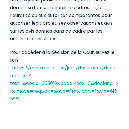
dernier soit ensuite habilité à adresser, à
l’autorité ou aux autorités compétentes pour
autoriser ledit projet, ses observations et avis
sur les avis donnés dans ce cadre par les
autorités consultées.
Pour accéder à la décision de la Cour, suivez le
lien
:
https://curia.europa.eu/juris/document/docu
ment.jsf?
text=&docid=303019&pageIndex=0&doclang=F
R&mode=req&dir=&occ=first&part=1&cid=616
5931
.