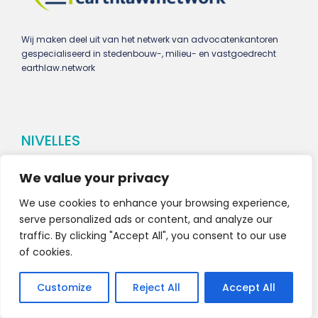
Wij maken deel uit van het netwerk van advocatenkantoren
gespecialiseerd in stedenbouw-, milieu- en vastgoedrecht
earthlaw.network
NIVELLES
We value your privacy
Rue de Bruxelles 51
1400 Nivelles
We use cookies to enhance your browsing experience,
serve personalized ads or content, and analyze our
Tél
+32 67 21 63 67
traffic. By clicking "Accept All", you consent to our use
Fax
+32 67 21 44 67
of cookies.
Customize
Reject All
Accept All