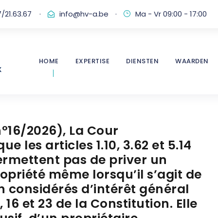
/21.63.67
·
info@hv-a.be
·
Ma - Vr 09:00 - 17:00
HOME
EXPERTISE
DIENSTEN
WAARDEN
n°16/2026), La Cour
e les articles 1.10, 3.62 et 5.14
permettent pas de priver un
ropriété même lorsqu’il s’agit de
on considérés d’intérêt général
, 16 et 23 de la Constitution. Elle