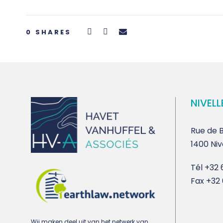
0
SHARES
NIVELL
Rue de B
1400 Niv
Tél
+32 6
Fax
+32 
Wij maken deel uit van het netwerk van