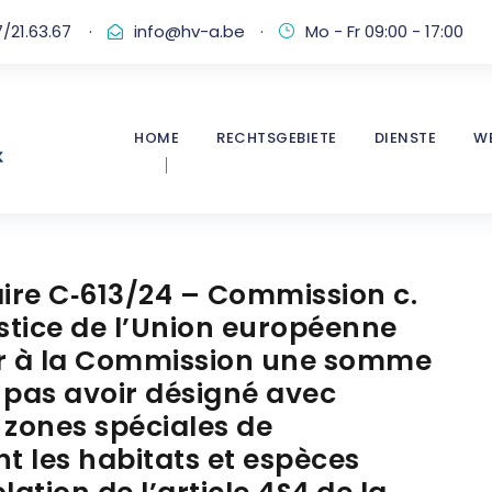
/21.63.67
·
info@hv-a.be
·
Mo - Fr 09:00 - 17:00
HOME
RECHTSGEBIETE
DIENSTE
W
aire C‑613/24 – Commission c.
ustice de l’Union européenne
r à la Commission une somme
 pas avoir désigné avec
 zones spéciales de
 les habitats et espèces