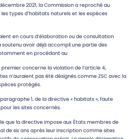
 décembre 2021, la Commission a reproché au
 les types d’habitats naturels et les espèces
aient en cours d’élaboration ou de consultation
 a soutenu avoir déjà accompli une partie des
, notamment en procédant au
premier concerne la violation de l’article 4,
s sites n’auraient pas été désignés comme ZSC avec la
espèces protégés.
 paragraphe 1, de la directive « habitats », faute
our les sites concernés.
elle que la directive impose aux États membres de
l de six ans après leur inscription comme sites
tifs de conservation précis. La simple désignation