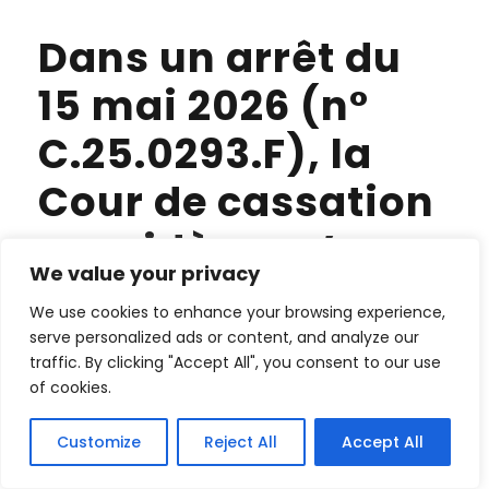
Dans un arrêt du
15 mai 2026 (n°
C.25.0293.F), la
Cour de cassation
considère qu’une
We value your privacy
servitude de
We use cookies to enhance your browsing experience,
passage
serve personalized ads or content, and analyze our
traffic. By clicking "Accept All", you consent to our use
conventionnelle
of cookies.
peut être assortie
Customize
Reject All
Accept All