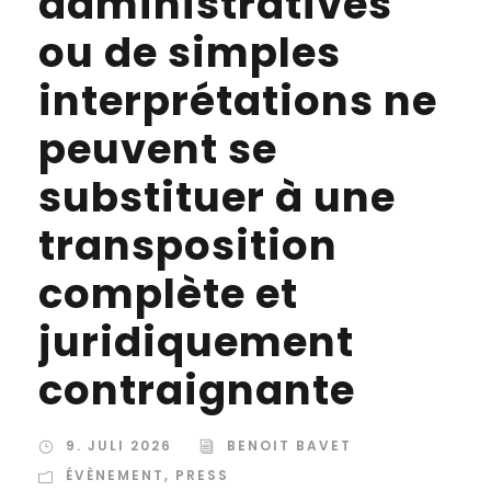
administratives
ou de simples
interprétations ne
peuvent se
substituer à une
transposition
complète et
juridiquement
contraignante
9. JULI 2026
BENOIT BAVET
ÉVÈNEMENT
,
PRESS