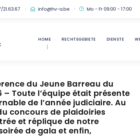
/21.63.67
·
info@hv-a.be
·
Mo - Fr 09:00 - 17:00
HOME
RECHTSGEBIETE
DIENSTE
W
férence du Jeune Barreau du
 – Toute l’équipe était présente
able de l’année judiciaire. Au
u concours de plaidoiries
trée et réplique de notre
soirée de gala et enfin,