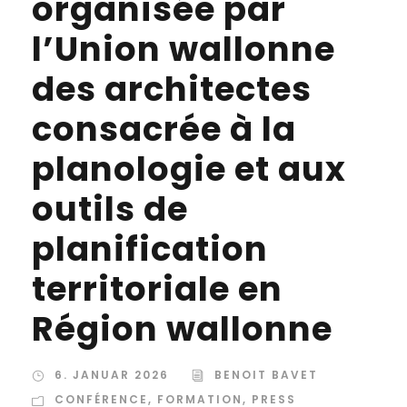
organisée par
l’Union wallonne
des architectes
consacrée à la
planologie et aux
outils de
planification
territoriale en
Région wallonne
6. JANUAR 2026
BENOIT BAVET
CONFÉRENCE
,
FORMATION
,
PRESS