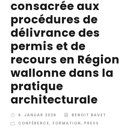
consacrée aux
procédures de
délivrance des
permis et de
recours en Région
wallonne dans la
pratique
architecturale
6. JANUAR 2026
BENOIT BAVET
CONFÉRENCE
,
FORMATION
,
PRESS