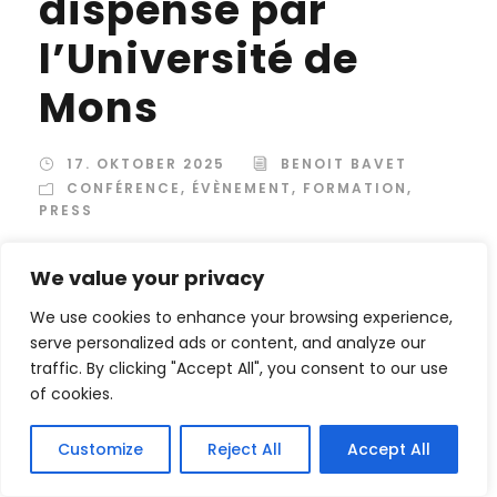
dispensé par
l’Université de
Mons
17. OKTOBER 2025
BENOIT BAVET
CONFÉRENCE
,
ÉVÈNEMENT
,
FORMATION
,
PRESS
Depuis septembre 2025, l’Université de Mons
We value your privacy
dispense un Master en Droit avec une finalité
We use cookies to enhance your browsing experience,
en Droit de l’entreprise, organisé en co-
serve personalized ads or content, and analyze our
diplômation avec l’Université libre de Bruxelles.
traffic. By clicking "Accept All", you consent to our use
Cette nouvelle offre complète le Bachelier en
of cookies.
Droit déjà implanté depuis 2004 et permettra
désormais aux étudiants du Hainaut de suivre
Customize
Reject All
Accept All
l’ensemble de leur parcours juridique