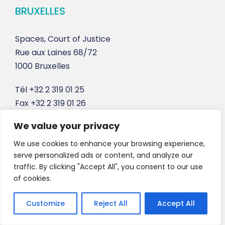
BRUXELLES
Spaces, Court of Justice
Rue aux Laines 68/72
1000 Bruxelles
Tél
+32 2 319 01 25
Fax
+32 2 319 01 26
We value your privacy
We use cookies to enhance your browsing experience,
VERBINDUNGEN
serve personalized ads or content, and analyze our
traffic. By clicking "Accept All", you consent to our use
of cookies.
Allgemeine Handlungsbedingungen
Customize
Reject All
Accept All
Kontakt und Terminvereinbarung