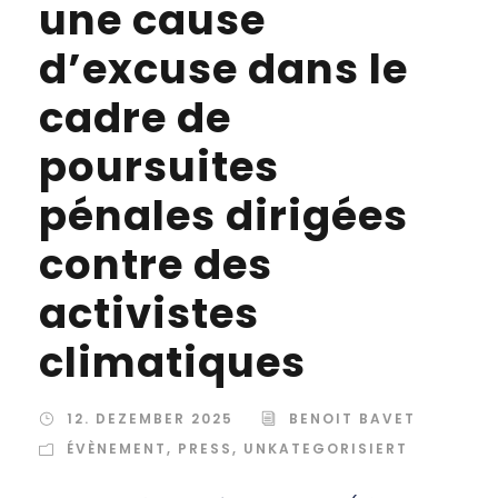
une cause
d’excuse dans le
cadre de
poursuites
pénales dirigées
contre des
activistes
climatiques
12. DEZEMBER 2025
BENOIT BAVET
ÉVÈNEMENT
,
PRESS
,
UNKATEGORISIERT