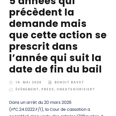
5 années qui
précèdent la
demande mais
que cette action se
prescrit dans
l’année qui suit la
date de fin du bail
14. MAI 2026
BENOIT BAVET
ÉVÈNEMENT
,
PRESS
,
UNKATEGORISIERT
Dans un arrêt du 20 mars 2026
(n°C.24.0222.F/1), la Cour de cassation a