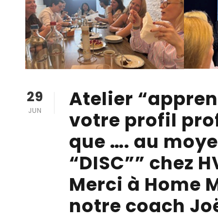
Atelier “appre
29
JUN
votre profil pr
que …. au moye
“DISC”” chez HV
Merci à Home 
notre coach Joë