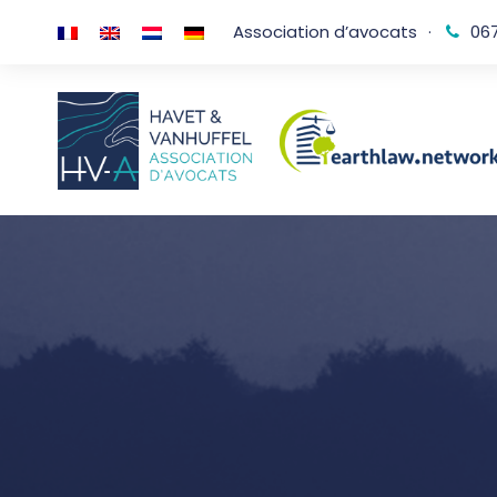
Association d’avocats
·
067