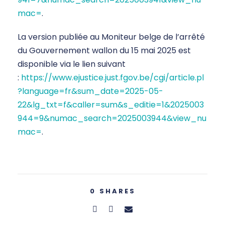
mac=
.
La version publiée au Moniteur belge de l’arrêté
du Gouvernement wallon du 15 mai 2025 est
disponible via le lien suivant
:
https://www.ejustice.just.fgov.be/cgi/article.pl
?language=fr&sum_date=2025-05-
22&lg_txt=f&caller=sum&s_editie=1&2025003
944=9&numac_search=2025003944&view_nu
mac=
.
0
SHARES