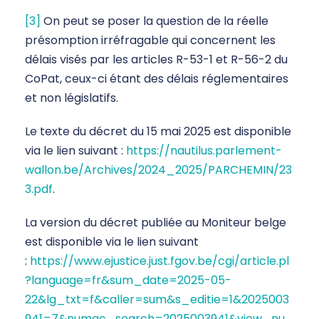
[3]
On peut se poser la question de la réelle
présomption irréfragable qui concernent les
délais visés par les articles R-53-1 et R-56-2 du
CoPat, ceux-ci étant des délais réglementaires
et non législatifs.
Le texte du décret du 15 mai 2025 est disponible
via le lien suivant :
https://nautilus.parlement-
wallon.be/Archives/2024_2025/PARCHEMIN/23
3.pdf
.
La version du décret publiée au Moniteur belge
est disponible via le lien suivant
:
https://www.ejustice.just.fgov.be/cgi/article.pl
?language=fr&sum_date=2025-05-
22&lg_txt=f&caller=sum&s_editie=1&2025003
941=7&numac_search=2025003941&view_nu