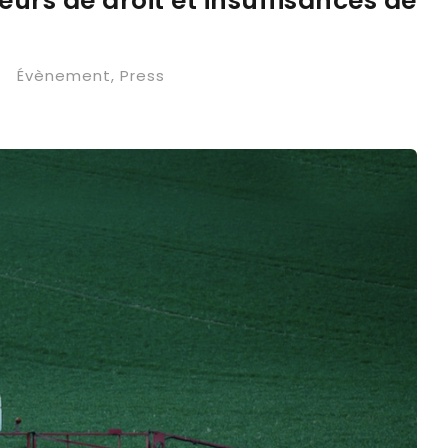
reurs de droit et insuffisances de
•
Évènement
,
Press