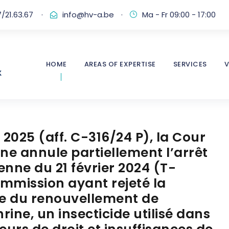
/21.63.67
·
info@hv-a.be
·
Ma - Fr 09:00 - 17:00
HOME
AREAS OF EXPERTISE
SERVICES
V
2025 (aff. C-316/24 P), la Cour
ne annule partiellement l’arrêt
enne du 21 février 2024 (T-
ommission ayant rejeté la
e du renouvellement de
ine, un insecticide utilisé dans