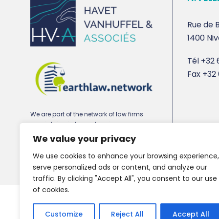
Rue de B
1400 Niv
Tél
+32 6
Fax
+32 
We are part of the network of law firms
specializing in town planning,
environmental and real estate law
We value your privacy
earthlaw.network
We use cookies to enhance your browsing experience,
serve personalized ads or content, and analyze our
traffic. By clicking "Accept All", you consent to our use
of cookies.
Copyright 2021 HV-A, All Right Reserved
Customize
Reject All
Accept All