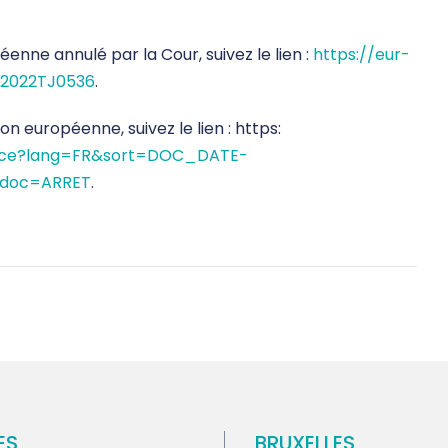
éenne annulé par la Cour, suivez le lien :
https://eur-
:62022TJ0536
.
on européenne, suivez le lien : https:
udence?lang=FR&sort=DOC_DATE-
edoc=ARRET
.
ES
BRUXELLES