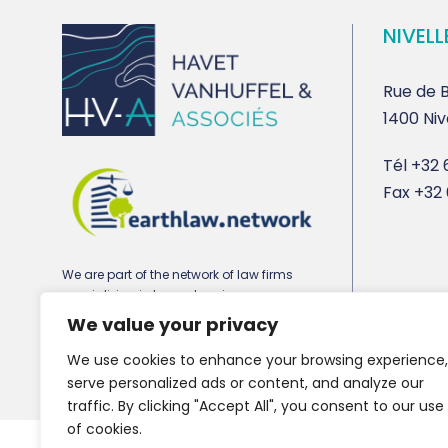
NIVELL
Rue de B
1400 Niv
Tél
+32 6
Fax
+32 
We are part of the network of law firms
specializing in town planning,
environmental and real estate law
We value your privacy
earthlaw.network
We use cookies to enhance your browsing experience,
serve personalized ads or content, and analyze our
traffic. By clicking "Accept All", you consent to our use
of cookies.