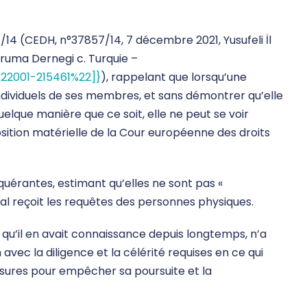
14 (CEDH, n°37857/14, 7 décembre 2021, Yusufeli İl
oruma Dernegi c. Turquie –
%22001-215461%22]}
), rappelant que lorsqu’une
individuels de ses membres, et sans démontrer qu’elle
lque manière que ce soit, elle ne peut se voir
osition matérielle de la Cour européenne des droits
quérantes, estimant qu’elles ne sont pas «
al reçoit les requêtes des personnes physiques.
tré qu’il en avait connaissance depuis longtemps, n’a
ec la diligence et la célérité requises en ce qui
esures pour empêcher sa poursuite et la