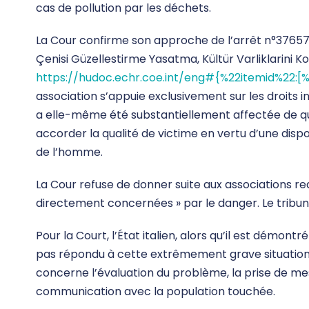
cas de pollution par les déchets.
La Cour confirme son approche de l’arrêt n°37657/
Çenisi Güzellestirme Yasatma, Kültür Varliklarini K
https://hudoc.echr.coe.int/eng#{%22itemid%22:[
association s’appuie exclusivement sur les droits 
a elle-même été substantiellement affectée de que
accorder la qualité de victime en vertu d’une disp
de l’homme.
La Cour refuse de donner suite aux associations re
directement concernées » par le danger. Le tribun
Pour la Court, l’État italien, alors qu’il est démon
pas répondu à cette extrêmement grave situation av
concerne l’évaluation du problème, la prise de m
communication avec la population touchée.