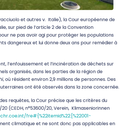
cciuolo et autres v. Italie), la Cour européenne de
, sur pied de l’article 2 de la Convention
pour ne pas avoir agi pour protéger les populations
ents dangereux et lui donne deux ans pour remédier à
t, l’enfouissement et l’incinération de déchets sur
els organisés, dans les parties de la région de
hi
, où résident environ 2,9 millions de personnes. Des
outerraines ont été observés dans la zone concernée.
des requêtes, la Cour précise que les critères du
/20 (CEDH, n°53600/20, Verein, Klimaseniorinnen
echr.coe.int/fre#{%22itemid%22:[%22001-
ment climatique et ne sont donc pas applicables en