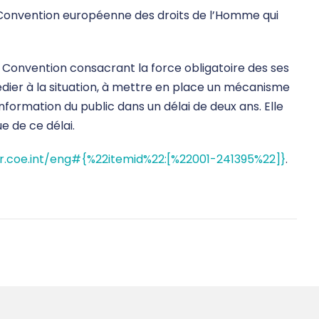
 la Convention européenne des droits de l’Homme qui
 la Convention consacrant la force obligatoire des ses
édier à la situation, à mettre en place un mécanisme
nformation du public dans un délai de deux ans. Elle
ue de ce délai.
hr.coe.int/eng#{%22itemid%22:[%22001-241395%22]}
.