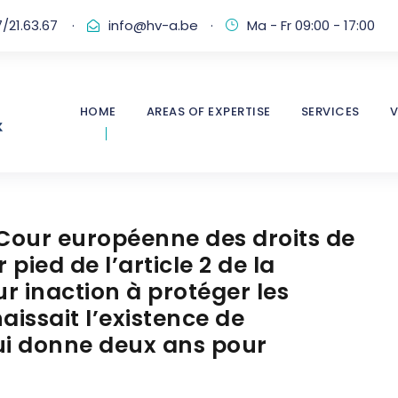
/21.63.67
·
info@hv-a.be
·
Ma - Fr 09:00 - 17:00
HOME
AREAS OF EXPERTISE
SERVICES
V
 Cour européenne des droits de
pied de l’article 2 de la
ur inaction à protéger les
aissait l’existence de
ui donne deux ans pour