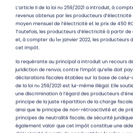
L’article II de la loi n
259/2021 a introduit, à compte
o
revenus obtenus par les producteurs d’électricité r
moyen mensuel de l’électricité et le prix de 450 RO
Toutefois, les producteurs d’électricité à partir d
et, à compter du 1
janvier 2022, les producteurs 
er
cet impôt.
la requérante au principal a introduit un recours d
juridiction de renvoi, contre l’impôt qu’elle doit pa
déclarations fiscales établies sur la base de celui-ci,
de la loi n
259/2021 est lui-même illégal. Elle souti
o
une discrimination à l’égard des producteurs d’éner
principe de la juste répartition de la charge fiscal
ainsi que le principe de non-rétroactivité et de prév
principes de neutralité fiscale, de sécurité juridiqu
également valoir que cet impôt constitue une aide