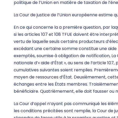
politique de l’Union en matière de taxation de l’éne
La Cour de justice de l’Union européenne estime q
En ce qui concerne la a première question, par laq
si les articles 107 et 108 TFUE doivent être interp
vertu de laquelle seuls certains producteurs d’élect
excédant une certaine somme constitue une aide 
exemptés, soumise à obligation de notification, La 
nationale d’« aide d’État », au sens de l’article 107
cumulatives suivantes soient remplies. Premièrement
moyen de ressources d’État. Deuxièmement, cette i
échanges entre les États membres. Troisièmement,
bénéficiaire. Quatrièmement, elle doit fausser ou
La Cour d’appel n’ayant pas communiqué les élém
les conditions précitées sont remplie, la Cour de 
répondre de façon utile à la première question et 