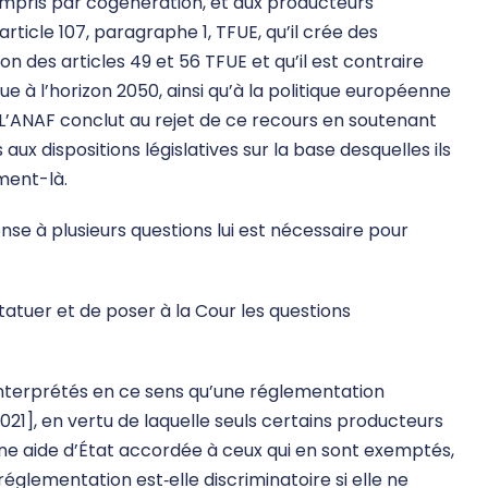
 compris par cogénération, et aux producteurs
’article 107, paragraphe 1, TFUE, qu’il crée des
ion des articles 49 et 56 TFUE et qu’il est contraire
que à l’horizon 2050, ainsi qu’à la politique européenne
. L’ANAF conclut au rejet de ce recours en soutenant
x dispositions législatives sur la base desquelles ils
ment-là.
se à plusieurs questions lui est nécessaire pour
tatuer et de poser à la Cour les questions
 interprétés en ce sens qu’une réglementation
21], en vertu de laquelle seuls certains producteurs
 une aide d’État accordée à ceux qui en sont exemptés,
réglementation est‑elle discriminatoire si elle ne