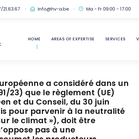
/21.63.67
·
info@hv-a.be
·
Ma - Fr 09:00 - 17:00
HOME
AREAS OF EXPERTISE
SERVICES
V
 européenne a considéré dans un
91/23) que le règlement (UE)
n et du Conseil, du 30 juin
is pour parvenir à la neutralité
r le climat »), doit être
 s’oppose pas à une