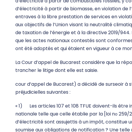
d’électricité à partir de combustibles fossiles, y
d’électricité à partir de biomasse, en violation de l
entraves à la libre prestation de services en violat
aux objectifs de l’Union visant la neutralité climati
de taxation de l’énergie et à la directive 2019/944
que les actes nationaux contestés sont conformes au
ont été adoptés et qui étaient en vigueur à ce mo
La Cour d’appel de Bucarest considère que la répon
trancher le litige dont elle est saisie.
cour d’appel de Bucarest) a décidé de surseoir à s
préjudicielles suivantes :
« 1) Les articles 107 et 108 TFUE doivent-ils être
nationale telle que celle établie par la [loi n
259/20
o
d’électricité sont assujettis à un impôt, constitue
soumise aux obligations de notification ? Une telle 