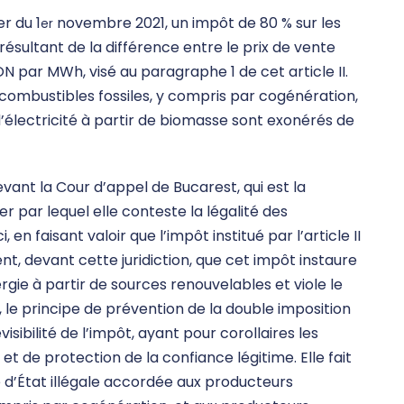
r du 1
novembre 2021, un impôt de 80 % sur les
er
ésultant de la différence entre le prix de vente
N par MWh, visé au paragraphe 1 de cet article II.
e combustibles fossiles, y compris par cogénération,
d’électricité à partir de biomasse sont exonérés de
evant la Cour d’appel de Bucarest, qui est la
yer par lequel elle conteste la légalité des
 en faisant valoir que l’impôt institué par l’article II
ent, devant cette juridiction, que cet impôt instaure
gie à partir de sources renouvelables et viole le
e, le principe de prévention de la double imposition
isibilité de l’impôt, ayant pour corollaires les
e et de protection de la confiance légitime. Elle fait
 d’État illégale accordée aux producteurs