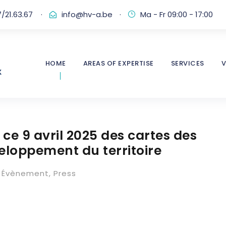
/21.63.67
·
info@hv-a.be
·
Ma - Fr 09:00 - 17:00
HOME
AREAS OF EXPERTISE
SERVICES
V
ce 9 avril 2025 des cartes des
eloppement du territoire
Évènement
,
Press