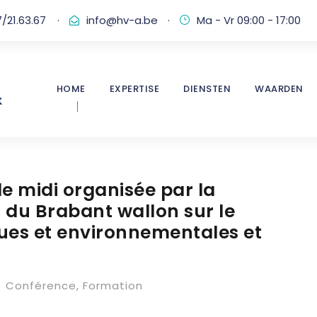
/21.63.67
·
info@hv-a.be
·
Ma - Vr 09:00 - 17:00
HOME
EXPERTISE
DIENSTEN
WAARDEN
de midi organisée par la
du Brabant wallon sur le
ques et environnementales et
Conférence
,
Formation