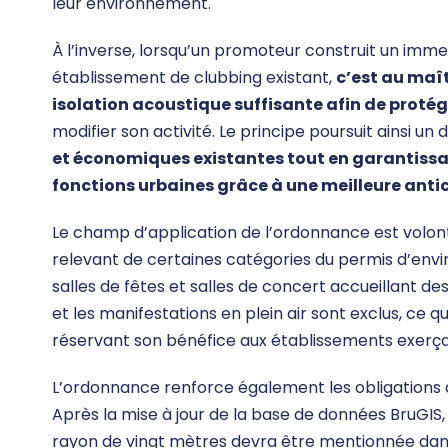
leur environnement.
À l’inverse, lorsqu’un promoteur construit un imm
établissement de clubbing existant,
c’est au maît
isolation acoustique suffisante afin de protég
modifier son activité. Le principe poursuit ainsi un 
et économiques existantes tout en garantissa
fonctions urbaines grâce à une meilleure anti
Le champ d’application de l’ordonnance est volon
relevant de certaines catégories du permis d’envi
salles de fêtes et salles de concert accueillant d
et les manifestations en plein air sont exclus, ce qu
réservant son bénéfice aux établissements exerçant
L’ordonnance renforce également les obligations d
Après la mise à jour de la base de données BruGIS
rayon de vingt mètres devra être mentionnée dans