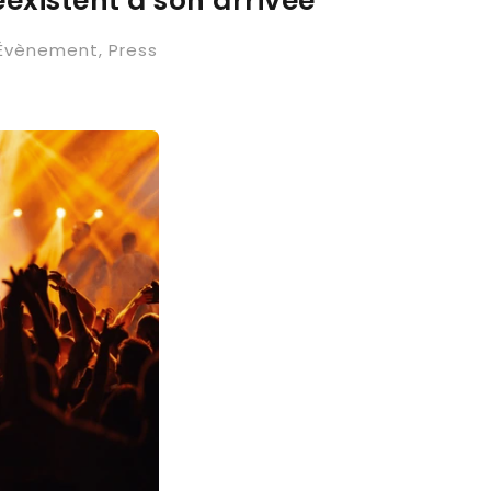
éexistent à son arrivée
Évènement
,
Press