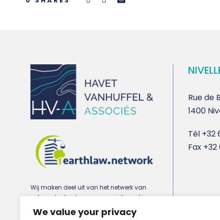
0
SHARES
NIVELL
Rue de B
1400 Niv
Tél
+32 6
Fax
+32 
Wij maken deel uit van het netwerk van
advocatenkantoren gespecialiseerd in
stedenbouw-, milieu- en vastgoedrecht
We value your privacy
earthlaw.network