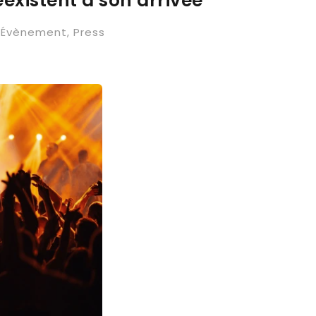
éexistent à son arrivée
Évènement
,
Press