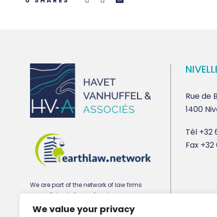
0
SHARES
NIVELL
Rue de B
1400 Niv
Tél
+32 6
Fax
+32 
We are part of the network of law firms
specializing in town planning,
environmental and real estate law
We value your privacy
earthlaw.network