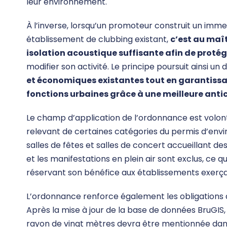
leur environnement.
À l’inverse, lorsqu’un promoteur construit un imm
établissement de clubbing existant,
c’est au maît
isolation acoustique suffisante afin de protég
modifier son activité. Le principe poursuit ainsi un 
et économiques existantes tout en garantissa
fonctions urbaines grâce à une meilleure anti
Le champ d’application de l’ordonnance est volon
relevant de certaines catégories du permis d’envi
salles de fêtes et salles de concert accueillant d
et les manifestations en plein air sont exclus, ce qu
réservant son bénéfice aux établissements exerçant
L’ordonnance renforce également les obligations d
Après la mise à jour de la base de données BruGIS
rayon de vingt mètres devra être mentionnée dans