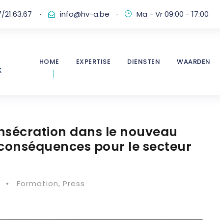
/21.63.67
·
info@hv-a.be
·
Ma - Vr 09:00 - 17:00
HOME
EXPERTISE
DIENSTEN
WAARDEN
consécration dans le nouveau
s conséquences pour le secteur
•
Formation
,
Press