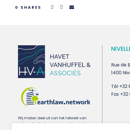
0
SHARES
NIVELL
Rue de B
1400 Niv
Tél
+32 6
Fax
+32 
Wij maken deel uit van het netwerk van
advocatenkantoren gespecialiseerd in
stedenbouw-, milieu- en vastgoedrecht