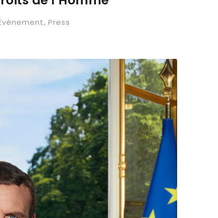
roits de l’Homme
Évènement
,
Press