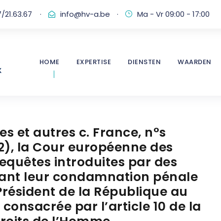
/21.63.67
·
info@hv-a.be
·
Ma - Vr 09:00 - 17:00
HOME
EXPERTISE
DIENSTEN
WAARDEN
des et autres c. France, n°s
2), la Cour européenne des
requêtes introduites par des
stant leur condamnation pénale
Président de la République au
consacrée par l’article 10 de la