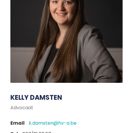
KELLY DAMSTEN
Advocaat
Email
k.damsten@hv-a.be