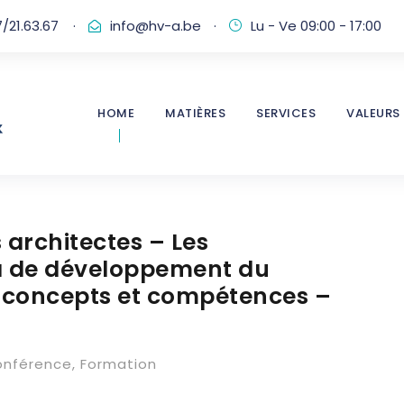
/21.63.67
·
info@hv-a.be
·
Lu - Ve 09:00 - 17:00
HOME
MATIÈRES
SERVICES
VALEURS
architectes – Les
 de développement du
s, concepts et compétences –
onférence
,
Formation