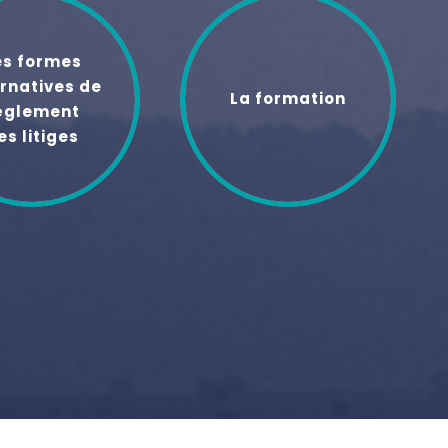
es formes
rnatives de
La formation
èglement
es litiges