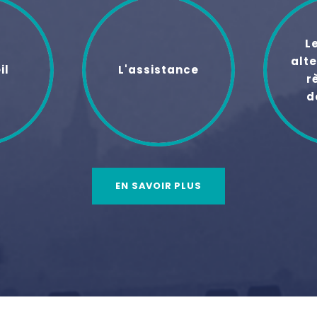
L
alte
il
L'assistance
r
d
EN SAVOIR PLUS