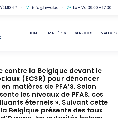
/21.63.67
·
info@hv-a.be
·
Lu - Ve 09:00 - 17:00
HOME
MATIÈRES
SERVICES
VALEURS
e contre la Belgique devant le
ociaux (ECSR) pour dénoncer
s en matières de PFA’S. Selon
ésente les niveaux de PFAS, ces
ants éternels ». Suivant cette
e la Belgique présente des taux