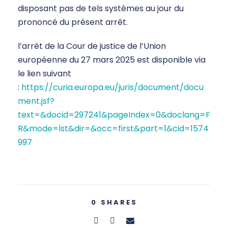
disposant pas de tels systèmes au jour du
prononcé du présent arrêt.
l’arrêt de la Cour de justice de l’Union
européenne du 27 mars 2025 est disponible via
le lien suivant
:
https://curia.europa.eu/juris/document/docu
ment.jsf?
text=&docid=297241&pageIndex=0&doclang=F
R&mode=lst&dir=&occ=first&part=1&cid=1574
997
0
SHARES