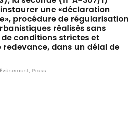
), la seconde (n°A-307/1)
 instaurer une «déclaration
ue», procédure de régularisation
rbanistiques réalisés sans
de conditions strictes et
 redevance, dans un délai de
Évènement
,
Press