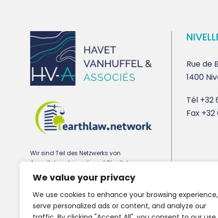
NIVELL
Rue de B
1400 Niv
Tél
+32 6
Fax
+32 
Wir sind Teil des Netzwerks von
Anwaltskanzleien, die auf Stadtplanungs-,
Umwelt- und Immobilienrecht spezialisiert
We value your privacy
sind earthlaw.network
We use cookies to enhance your browsing experience,
serve personalized ads or content, and analyze our
traffic. By clicking "Accept All", you consent to our use