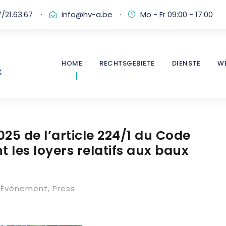
/21.63.67
·
info@hv-a.be
·
Mo - Fr 09:00 - 17:00
HOME
RECHTSGEBIETE
DIENSTE
W
025 de l’article 224/1 du Code
t les loyers relatifs aux baux
Évènement
,
Press