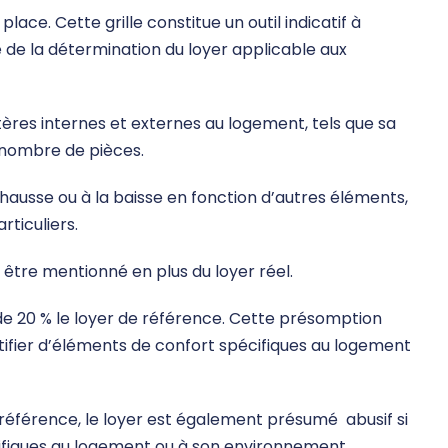
place. Cette grille constitue un outil indicatif à
re de la détermination du loyer applicable aux
itères internes et externes au logement, tels que sa
e nombre de pièces.
a hausse ou à la baisse en fonction d’autres éléments,
ticuliers.
is être mentionné en plus du loyer réel.
 de 20 % le loyer de référence. Cette présomption
ustifier d’éléments de confort spécifiques au logement
 référence, le loyer est également présumé abusif si
ifiques au logement ou à son environnement.