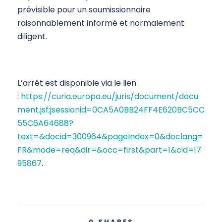
prévisible pour un soumissionnaire
raisonnablement informé et normalement
diligent.
L’arrêt est disponible via le lien
:
https://curia.europa.eu/juris/document/docu
ment.jsf;jsessionid=0CA5A0BB24FF4E620BC5CC
55C6A64688?
text=&docid=300964&pageIndex=0&doclang=
FR&mode=req&dir=&occ=first&part=1&cid=17
95867
.
0
SHARES