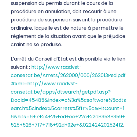
suspension du permis durant le cours de la
procédure en annulation, doit recourir à une
procédure de suspension suivant la procédure
ordinaire, laquelle est de nature à permettre le
règlement de la situation avant que le préjudice
craint ne se produise.
L’arrêt du Conseil d’Etat est disponible via le lien
suivant :
http://www.raadvst-
consetat.be/Arrets/262000/000/262013Psd.pdf
#xml=http://www.raadvst-
consetat.be/apps/dtsearch/getpdf.asp?
DocId=45485&Index=c%3a%5csoftware%5cdts
earch%5cindex%5carrets%5ffr%5c&HitCount=1
6&hits=6+7+24+25+ed+ee+22c+22d+358+359+
525+526+717+718+92d+92e+&02242420252412
.