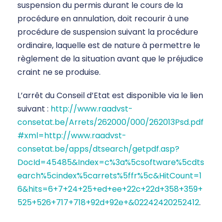
suspension du permis durant le cours de la
procédure en annulation, doit recourir à une
procédure de suspension suivant la procédure
ordinaire, laquelle est de nature à permettre le
règlement de la situation avant que le préjudice
craint ne se produise.
L’arrêt du Conseil d’Etat est disponible via le lien
suivant :
http://www.raadvst-
consetat.be/Arrets/262000/000/262013Psd.pdf
#xml=http://www.raadvst-
consetat.be/apps/dtsearch/getpdf.asp?
DocId=45485&Index=c%3a%5csoftware%5cdts
earch%5cindex%5carrets%5ffr%5c&HitCount=1
6&hits=6+7+24+25+ed+ee+22c+22d+358+359+
525+526+717+718+92d+92e+&02242420252412
.