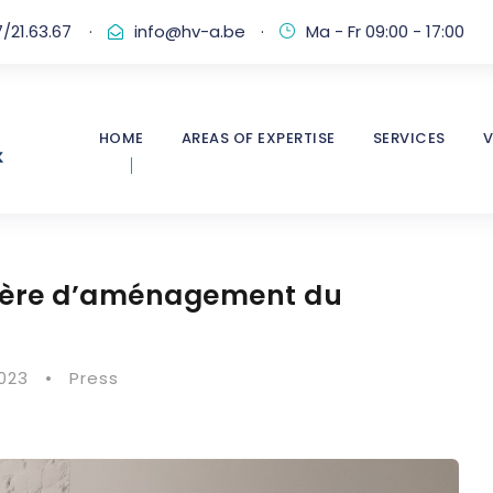
/21.63.67
·
info@hv-a.be
·
Ma - Fr 09:00 - 17:00
HOME
AREAS OF EXPERTISE
SERVICES
V
tière d’aménagement du
2023
•
Press