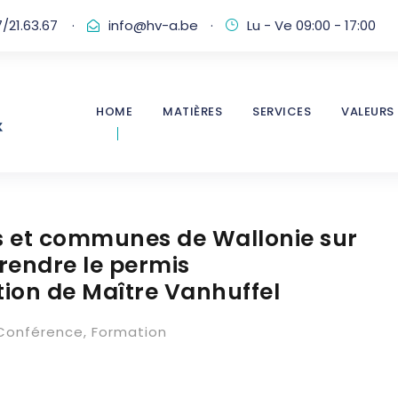
/21.63.67
·
info@hv-a.be
·
Lu - Ve 09:00 - 17:00
HOME
MATIÈRES
SERVICES
VALEURS
es et communes de Wallonie sur
rendre le permis
tion de Maître Vanhuffel
Conférence
,
Formation