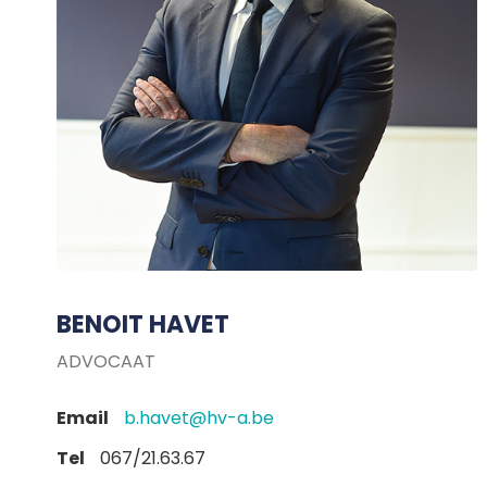
BENOIT HAVET
ADVOCAAT
Email
b.havet@hv-a.be
Tel
067/21.63.67