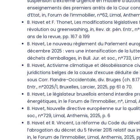
suspension d’extrême urgence en matière d’autorisa
enseignements des premiers arrêts de la Cour const
d’Etat, in, Forum de l’immobilier, n°62, Limal, Anthem
B. Havet et F. Thonet, Les modifications législatives
révolution ou greenwashing,
in
, Rev. dr. pén. Entr., 
ans de la revue, pp. 167 à 199
B. Havet, Le nouveau règlement du Parlement europ
décembre 2025 : vers une intensification de la lut
déchets d’emballages, in Bull. Jur. et soc., n°733, Li
B. Havet, Activisme climatique et désobéissance civ
juridictions belges de la cause d’excuse déduite de l
sous Corr. Flandre-Occidentale, div. Bruges (ch. B.17),
Entr., n°2025/1, Bruxelles, Larcier, 2025, pp 61 à 70.
B. Havet, Le législateur bruxellois entend interdire 
énergétiques, in le Forum de l’immobilier, n°, Limal,
B. Havet, Nouvelle directive européenne sur la qualité d
soc., n°729, Limal, Anthemis, 2025, p. 6
B. Havet et R. Vincent, La réforme du Code du dével
l’abrogation du décret du 5 février 2015 relatif au
in, le Forum de l’immobilier, Limal, Anthemis, 2025, p