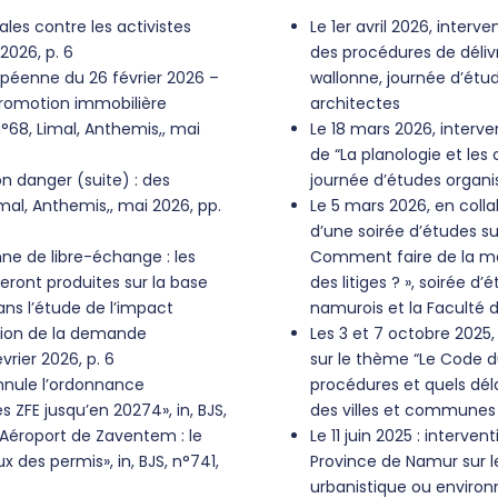
les contre les activistes
Le 1er avril 2026, inter
 2026, p. 6
des procédures de déliv
ropéenne du 26 février 2026 –
wallonne, journée d’étu
a promotion immobilière
architectes
n°68, Limal, Anthemis,, mai
Le 18 mars 2026, interv
de “La planologie et les 
on danger (suite) : des
journée d’études organi
imal, Anthemis,, mai 2026, pp.
Le 5 mars 2026, en colla
d’une soirée d’études s
nne de libre-échange : les
Comment faire de la méd
seront produites sur la base
des litiges ? », soirée d
ans l’étude de l’impact
namurois et la Faculté d
ction de la demande
Les 3 et 7 octobre 2025
vrier 2026, p. 6
sur le thème “Le Code du
annule l’ordonnance
procédures et quels déla
s ZFE jusqu’en 20274», in, BJS,
des villes et communes
« Aéroport de Zaventem : le
Le 11 juin 2025 : interve
 des permis», in, BJS, n°741,
Province de Namur sur l
urbanistique ou enviro