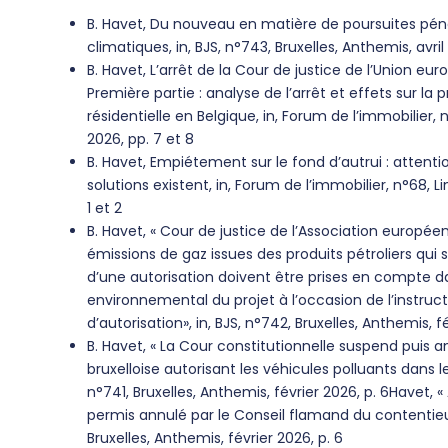
B. Havet, Du nouveau en matière de poursuites péna
climatiques, in, BJS, n°743, Bruxelles, Anthemis, avril
B. Havet, L’arrêt de la Cour de justice de l’Union eu
Première partie : analyse de l’arrêt et effets sur l
résidentielle en Belgique, in, Forum de l’immobilier, 
2026, pp. 7 et 8
B. Havet, Empiétement sur le fond d’autrui : attenti
solutions existent, in, Forum de l’immobilier, n°68, L
1 et 2
B. Havet, « Cour de justice de l’Association europée
émissions de gaz issues des produits pétroliers qui 
d’une autorisation doivent être prises en compte d
environnemental du projet à l’occasion de l’instru
d’autorisation», in, BJS, n°742, Bruxelles, Anthemis, fé
B. Havet, « La Cour constitutionnelle suspend puis 
bruxelloise autorisant les véhicules polluants dans le
n°741, Bruxelles, Anthemis, février 2026, p. 6Havet, 
permis annulé par le Conseil flamand du contentieux
Bruxelles, Anthemis, février 2026, p. 6