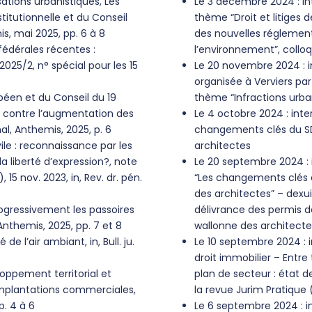
tions urbanistiques, Les
Le 3 décembre 2024 : in
itutionnelle et du Conseil
thème “Droit et litiges d
is, mai 2025, pp. 6 à 8
des nouvelles réglementa
 fédérales récentes :
l’environnement”, colloq
n°2025/2, n° spécial pour les 15
Le 20 novembre 2024 : i
organisée à Verviers par
éen et du Conseil du 19
thème “Infractions urba
te contre l’augmentation des
Le 4 octobre 2024 : inte
mal, Anthemis, 2025, p. 6
changements clés du SDT
ile : reconnaissance par les
architectes
a liberté d’expression?, note
Le 20 septembre 2024 : 
 15 nov. 2023, in, Rev. dr. pén.
“Les changements clés d
des architectes” – dexu
progressivement les passoires
délivrance des permis dep
 Anthemis, 2025, pp. 7 et 8
wallonne des architecte
e l’air ambiant, in, Bull. ju.
Le 10 septembre 2024 : i
droit immobilier – Entre 
oppement territorial et
plan de secteur : état d
x implantations commerciales,
la revue Jurim Pratique 
p. 4 à 6
Le 6 septembre 2024 : i