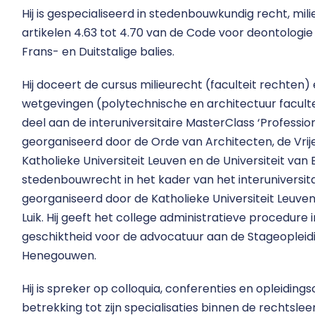
Hij is gespecialiseerd in stedenbouwkundig recht, m
artikelen 4.63 tot 4.70 van de Code voor deontologi
Frans- en Duitstalige balies.
Hij doceert de cursus milieurecht (faculteit rechte
wetgevingen (polytechnische en architectuur facultei
deel aan de interuniversitaire MasterClass ‘Profession
georganiseerd door de Orde van Architecten, de Vrije U
Katholieke Universiteit Leuven en de Universiteit van 
stedenbouwrecht in het kader van het interuniversita
georganiseerd door de Katholieke Universiteit Leuven, 
Luik. Hij geeft het college administratieve procedure 
geschiktheid voor de advocatuur aan de Stageopleid
Henegouwen.
Hij is spreker op colloquia, conferenties en opleiding
betrekking tot zijn specialisaties binnen de rechtsleer.