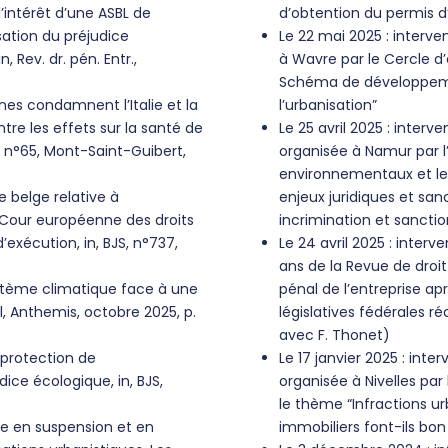
’intérêt d’une ASBL de
d’obtention du permis d
sation du préjudice
Le 22 mai 2025 : interv
, Rev. dr. pén. Entr.,
à Wavre par le Cercle d’
Schéma de développement
nes condamnent l’Italie et la
l’urbanisation”
tre les effets sur la santé de
Le 25 avril 2025 : inter
, n°65, Mont-Saint-Guibert,
organisée à Namur par l
environnementaux et les 
 belge relative à
enjeux juridiques et sanc
la Cour européenne des droits
incrimination et sanctio
exécution, in, BJS, n°737,
Le 24 avril 2025 : interv
ans de la Revue de droit 
système climatique face à une
pénal de l’entreprise ap
al, Anthemis, octobre 2025, p.
législatives fédérales r
avec F. Thonet)
 protection de
Le 17 janvier 2025 : int
dice écologique, in, BJS,
organisée à Nivelles pa
le thème “Infractions u
re en suspension et en
immobiliers font-ils b