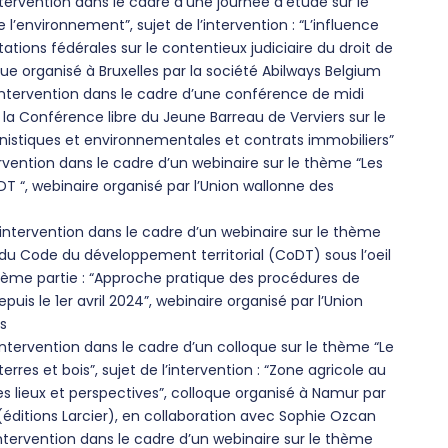
tervention dans le cadre d’une journée d’étude sur le
e l’environnement”, sujet de l’intervention : “L’influence
tions fédérales sur le contentieux judiciaire du droit de
ue organisé à Bruxelles par la société Abilways Belgium
ntervention dans le cadre d’une conférence de midi
 la Conférence libre du Jeune Barreau de Verviers sur le
nistiques et environnementales et contrats immobiliers”
rvention dans le cadre d’un webinaire sur le thème “Les
 “, webinaire organisé par l’Union wallonne des
intervention dans le cadre d’un webinaire sur le thème
u Code du développement territorial (CoDT) sous l’oeil
ième partie : “Approche pratique des procédures de
uis le 1er avril 2024”, webinaire organisé par l’Union
s
ntervention dans le cadre d’un colloque sur le thème “Le
terres et bois”, sujet de l’intervention : “Zone agricole au
es lieux et perspectives”, colloque organisé à Namur par
(éditions Larcier), en collaboration avec Sophie Ozcan
ntervention dans le cadre d’un webinaire sur le thème