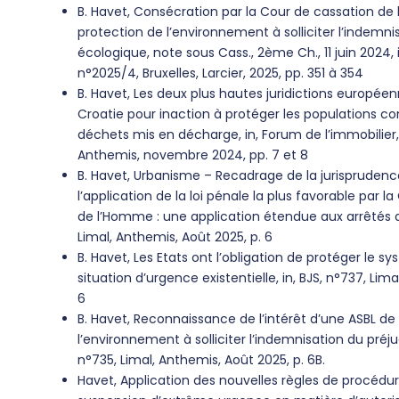
B. Havet, Consécration par la Cour de cassation de l
protection de l’environnement à solliciter l’indemni
écologique, note sous Cass., 2ème Ch., 11 juin 2024, in
n°2025/4, Bruxelles, Larcier, 2025, pp. 351 à 354
B. Havet, Les deux plus hautes juridictions européen
Croatie pour inaction à protéger les populations con
déchets mis en décharge, in, Forum de l’immobilier
Anthemis, novembre 2024, pp. 7 et 8
B. Havet, Urbanisme – Recadrage de la jurisprudence
l’application de la loi pénale la plus favorable par 
de l’Homme : une application étendue aux arrêtés d’
Limal, Anthemis, Août 2025, p. 6
B. Havet, Les Etats ont l’obligation de protéger le 
situation d’urgence existentielle, in, BJS, n°737, Lim
6
B. Havet, Reconnaissance de l’intérêt d’une ASBL de
l’environnement à solliciter l’indemnisation du préju
n°735, Limal, Anthemis, Août 2025, p. 6B.
Havet, Application des nouvelles règles de procédu