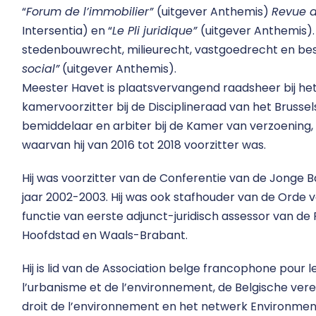
“
Forum de l’immobilier”
(uitgever Anthemis)
Revue d
Intersentia) en “
Le Pli juridique”
(uitgever Anthemis). 
stedenbouwrecht, milieurecht, vastgoedrecht en bestu
social”
(uitgever Anthemis).
Meester Havet is plaatsvervangend raadsheer bij het 
kamervoorzitter bij de Disciplineraad van het Brussels
bemiddelaar en arbiter bij de Kamer van verzoening,
waarvan hij van 2016 tot 2018 voorzitter was.
Hij was voorzitter van de Conferentie van de Jonge B
jaar 2002-2003. Hij was ook stafhouder van de Orde v
functie van eerste adjunct-juridisch assessor van d
Hoofdstad en Waals-Brabant.
Hij is lid van de Association belge francophone pour l
l’urbanisme et de l’environnement, de Belgische veren
droit de l’environnement en het netwerk Environmenta