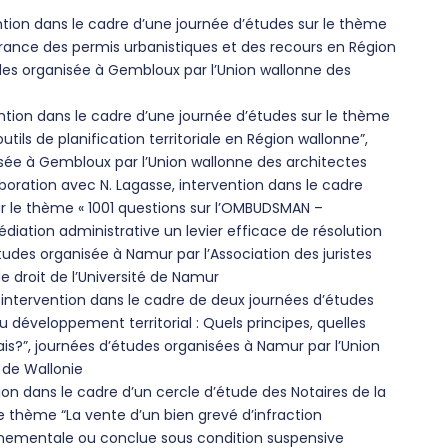
vention dans le cadre d’une journée d’études sur le thème
rance des permis urbanistiques et des recours en Région
des organisée à Gembloux par l’Union wallonne des
ention dans le cadre d’une journée d’études sur le thème
outils de planification territoriale en Région wallonne”,
sée à Gembloux par l’Union wallonne des architectes
boration avec N. Lagasse, intervention dans le cadre
ur le thème « 1001 questions sur l’OMBUDSMAN –
iation administrative un levier efficace de résolution
’études organisée à Namur par l’Association des juristes
e droit de l’Université de Namur
, intervention dans le cadre de deux journées d’études
 développement territorial : Quels principes, quelles
is?”, journées d’études organisées à Namur par l’Union
 de Wallonie
ntion dans le cadre d’un cercle d’étude des Notaires de la
e thème “La vente d’un bien grevé d’infraction
nnementale ou conclue sous condition suspensive