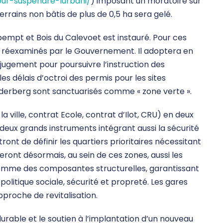
ur-suspendre-lurbani/
) imposant un moratoire sur
terrains non bâtis de plus de 0,5 ha sera gelé.
bempt et Bois du Calevoet est instauré. Pour ces
ont réexaminés par le Gouvernement. Il adoptera en
 jugement pour poursuivre l’instruction des
 délais d’octroi des permis pour les sites
Donderberg sont sanctuarisés comme « zone verte ».
la ville, contrat Ecole, contrat d’Ilot, CRU) en deux
 deux grands instruments intégrant aussi la sécurité
ront de définir les quartiers prioritaires nécessitant
eront désormais, au sein de ces zones, aussi les
comme des composantes structurelles, garantissant
litique sociale, sécurité et propreté. Les gares
pproche de revitalisation.
urable et le soutien à l’implantation d’un nouveau