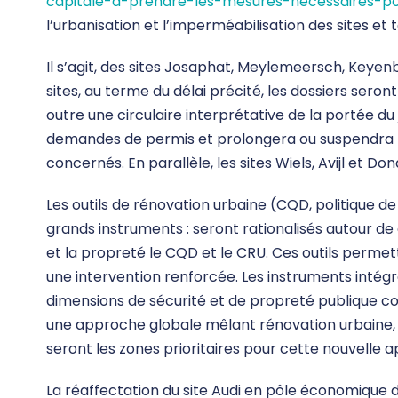
capitale-a-prendre-les-mesures-necessaires-po
l’urbanisation et l’imperméabilisation des sites et 
Il s’agit, des sites Josaphat, Meylemeersch, Keyen
sites, au terme du délai précité, les dossiers ser
outre une circulaire interprétative de la portée du
demandes de permis et prolongera ou suspendra les
concernés. En parallèle, les sites Wiels, Avijl et 
Les outils de rénovation urbaine (CQD, politique de 
grands instruments : seront rationalisés autour de
et la propreté le CQD et le CRU. Ces outils permett
une intervention renforcée. Les instruments intégr
dimensions de sécurité et de propreté publique 
une approche globale mêlant rénovation urbaine, po
seront les zones prioritaires pour cette nouvelle a
La réaffectation du site Audi en pôle économique d