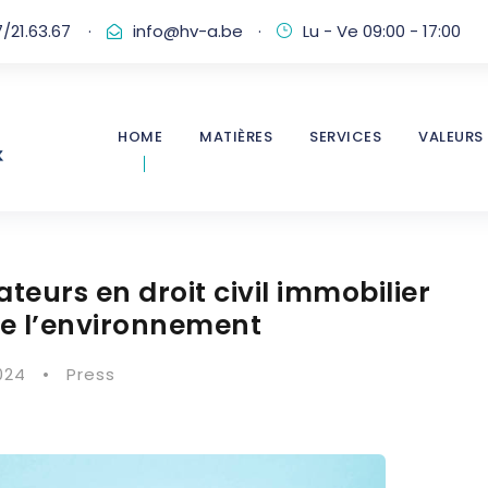
/21.63.67
·
info@hv-a.be
·
Lu - Ve 09:00 - 17:00
HOME
MATIÈRES
SERVICES
VALEURS
eurs en droit civil immobilier
 de l’environnement
024
•
Press