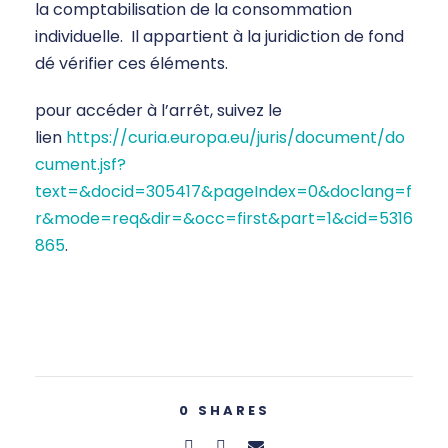
la comptabilisation de la consommation
individuelle. Il appartient à la juridiction de fond
dé vérifier ces éléments.
pour accéder à l’arrêt, suivez le
lien
https://curia.europa.eu/juris/document/do
cument.jsf?
text=&docid=305417&pageIndex=0&doclang=f
r&mode=req&dir=&occ=first&part=1&cid=5316
865
.
0
SHARES