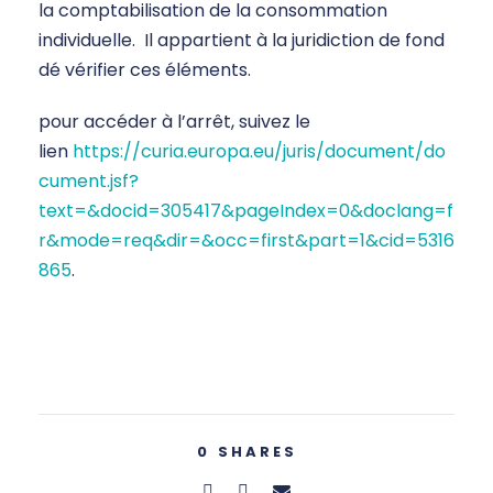
la comptabilisation de la consommation
individuelle. Il appartient à la juridiction de fond
dé vérifier ces éléments.
pour accéder à l’arrêt, suivez le
lien
https://curia.europa.eu/juris/document/do
cument.jsf?
text=&docid=305417&pageIndex=0&doclang=f
r&mode=req&dir=&occ=first&part=1&cid=5316
865
.
0
SHARES