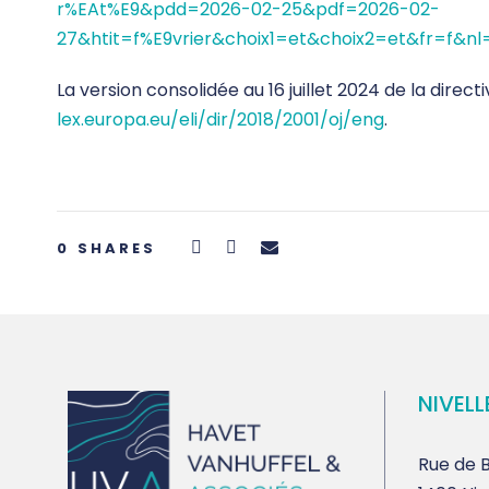
r%EAt%E9&pdd=2026-02-25&pdf=2026-02-
27&htit=f%E9vrier&choix1=et&choix2=et&fr=f&n
La version consolidée au 16 juillet 2024 de la directiv
lex.europa.eu/eli/dir/2018/2001/oj/eng
.
0
SHARES
NIVELL
Rue de B