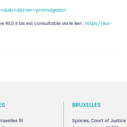
l=n&du=d&trier=promulgation
e RED II bis est consultable via le lien :
https://eur-
ES
BRUXELLES
ruxelles 51
Spaces, Court of Justice