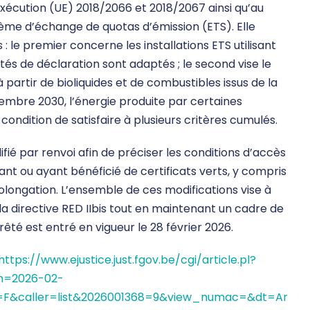
xécution (UE) 2018/2066 et 2018/2067 ainsi qu’au
ème d’échange de quotas d’émission (ETS). Elle
: le premier concerne les installations ETS utilisant
ités de déclaration sont adaptés ; le second vise le
 partir de bioliquides et de combustibles issus de la
cembre 2030, l’énergie produite par certaines
à condition de satisfaire à plusieurs critères cumulés.
é par renvoi afin de préciser les conditions d’accès
iant ou ayant bénéficié de certificats verts, y compris
olongation. L’ensemble de ces modifications vise à
e la directive RED IIbis tout en maintenant un cadre de
rrêté est entré en vigueur le 28 février 2026.
https://www.ejustice.just.fgov.be/cgi/article.pl?
h=2026-02-
F&caller=list&2026001368=9&view_numac=&dt=Ar