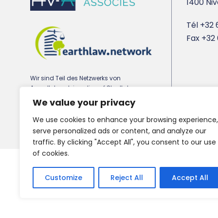
1400 Niv
Tél
+32 6
Fax
+32 
Wir sind Teil des Netzwerks von
Anwaltskanzleien, die auf Stadtplanungs-,
Umwelt- und Immobilienrecht spezialisiert
We value your privacy
sind earthlaw.network
We use cookies to enhance your browsing experience,
serve personalized ads or content, and analyze our
traffic. By clicking "Accept All", you consent to our use
of cookies.
Copyright 2021 HV-A, All Right Reserved
Customize
Reject All
Accept All