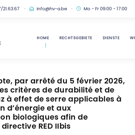
/21.63.67
·
info@hv-a.be
·
Mo - Fr 09:00 - 17:00
HOME
RECHTSGEBIETE
DIENSTE
W
, par arrêté du 5 février 2026,
s critères de durabilité et de
 à effet de serre applicables à
n d’énergie et aux
on biologiques afin de
directive RED IIbis