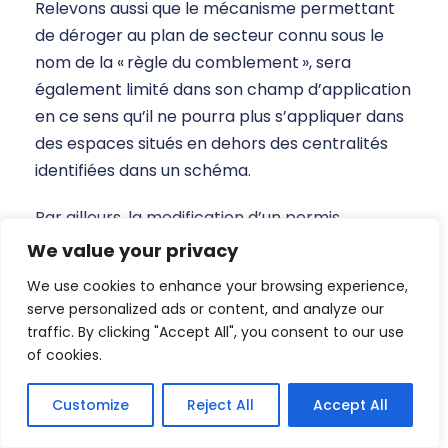
Relevons aussi que le mécanisme permettant
de déroger au plan de secteur connu sous le
nom de la « règle du comblement », sera
également limité dans son champ d’application
en ce sens qu’il ne pourra plus s’appliquer dans
des espaces situés en dehors des centralités
identifiées dans un schéma.
Par ailleurs, la modification d’un permis
d’urbanisation ne sera plus nécessaire en cas
We value your privacy
de création d’un ou plusieurs lots
We use cookies to enhance your browsing experience,
supplémentaires au sein d’un lot situé, en tout
serve personalized ads or content, and analyze our
ou partie, dans une centralité pour autant
traffic. By clicking "Accept All", you consent to our use
qu’elle ne compromette pas les objectifs
of cookies.
relatifs à l’optimisation spatiale du schéma qui
institue cette centralité ou encore en cas de
Customize
Reject All
Accept All
suppression d’un ou plusieurs lots situés en