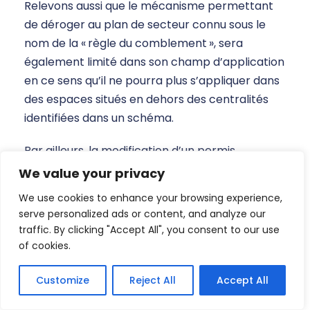
Relevons aussi que le mécanisme permettant
de déroger au plan de secteur connu sous le
nom de la « règle du comblement », sera
également limité dans son champ d’application
en ce sens qu’il ne pourra plus s’appliquer dans
des espaces situés en dehors des centralités
identifiées dans un schéma.
Par ailleurs, la modification d’un permis
d’urbanisation ne sera plus nécessaire en cas
We value your privacy
de création d’un ou plusieurs lots
We use cookies to enhance your browsing experience,
supplémentaires au sein d’un lot situé, en tout
serve personalized ads or content, and analyze our
ou partie, dans une centralité pour autant
traffic. By clicking "Accept All", you consent to our use
qu’elle ne compromette pas les objectifs
of cookies.
relatifs à l’optimisation spatiale du schéma qui
institue cette centralité ou encore en cas de
Customize
Reject All
Accept All
suppression d’un ou plusieurs lots situés en