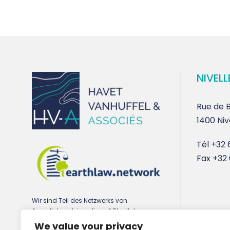
NIVELL
Rue de B
1400 Niv
Tél
+32 6
Fax
+32 
Wir sind Teil des Netzwerks von
Anwaltskanzleien, die auf Stadtplanungs-,
Umwelt- und Immobilienrecht spezialisiert
We value your privacy