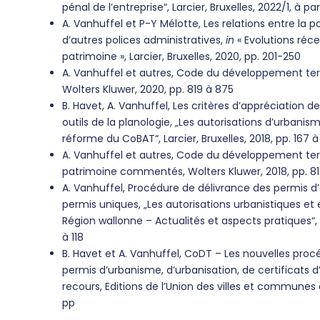
pénal de l’entreprise“, Larcier, Bruxelles, 2022/1, à pa
A. Vanhuffel et P-Y Mélotte, Les relations entre la p
d’autres polices administratives,
in
« Evolutions réc
patrimoine », Larcier, Bruxelles, 2020, pp. 201-250
A. Vanhuffel et autres, Code du développement te
Wolters Kluwer, 2020, pp. 819 à 875
B. Havet, A. Vanhuffel, Les critères d’appréciation
outils de la planologie, „Les autorisations d’urbanis
réforme du CoBAT“, Larcier, Bruxelles, 2018, pp. 167 à
A. Vanhuffel et autres, Code du développement ter
patrimoine commentés, Wolters Kluwer, 2018, pp. 8
A. Vanhuffel, Procédure de délivrance des permis 
permis uniques, „Les autorisations urbanistiques e
Région wallonne – Actualités et aspects pratiques“, 
à 118
B. Havet et A. Vanhuffel, CoDT – Les nouvelles pro
permis d’urbanisme, d’urbanisation, de certificats 
recours, Editions de l’Union des villes et communes 
pp