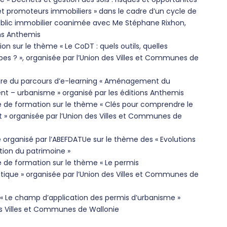
et promoteurs immobiliers » dans le cadre d’un cycle de
ublic immobilier coanimée avec Me Stéphane Rixhon,
ons Anthemis
n sur le thème « Le CoDT : quels outils, quelles
pes ? », organisée par l’Union des Villes et Communes de
adre du parcours d’e-learning « Aménagement du
ent – urbanisme » organisé par les éditions Anthemis
 de formation sur le thème « Clés pour comprendre le
» organisée par l’Union des Villes et Communes de
 organisé par l’ABEFDATUe sur le thème des « Evolutions
tion du patrimoine »
 de formation sur le thème « Le permis
ique » organisée par l’Union des Villes et Communes de
« Le champ d’application des permis d’urbanisme »
es Villes et Communes de Wallonie