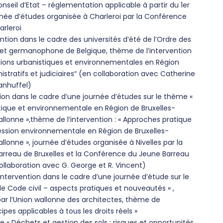
seil d’Etat – réglementation applicable à partir du 1er
rnée d’études organisée à Charleroi par la Conférence
rleroi
ention dans le cadre des universités d’été de l’Ordre des
et germanophone de Belgique, thème de l’intervention
ctions urbanistiques et environnementales en Région
stratifs et judiciaires“ (en collaboration avec Catherine
anhuffel)
ntion dans le cadre d’une journée d’études sur le thème «
ique et environnementale en Région de Bruxelles-
llonne »,thème de l’intervention : « Approches pratique
ession environnementale en Région de Bruxelles-
llonne », journée d’études organisée à Nivelles par la
rreau de Bruxelles et la Conférence du Jeune Barreau
ollaboration avec G. George et R. Vincent)
ntervention dans le cadre d’une journée d’étude sur le
le Code civil – aspects pratiques et nouveautés « ,
r l’Union wallonne des architectes, thème de
ncipes applicables à tous les droits réels »
e « Déchets et gestion des sols : risques et opportunités