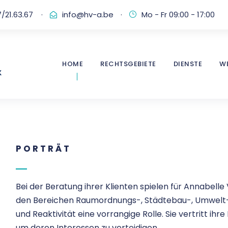
/21.63.67
·
info@hv-a.be
·
Mo - Fr 09:00 - 17:00
HOME
RECHTSGEBIETE
DIENSTE
W
PORTRÄT
Bei der Beratung ihrer Klienten spielen für Annabell
den Bereichen Raumordnungs-, Städtebau-, Umwelt- u
und Reaktivität eine vorrangige Rolle.
Sie vertritt ih
um deren Interessen zu verteidigen.