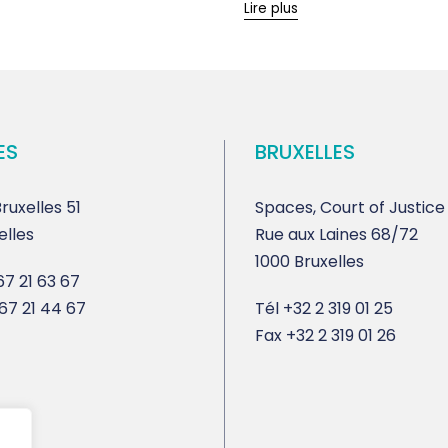
Lire plus
ES
BRUXELLES
ruxelles 51
Spaces, Court of Justice
elles
Rue aux Laines 68/72
1000 Bruxelles
7 21 63 67
67 21 44 67
Tél
+32 2 319 01 25
Fax
+32 2 319 01 26