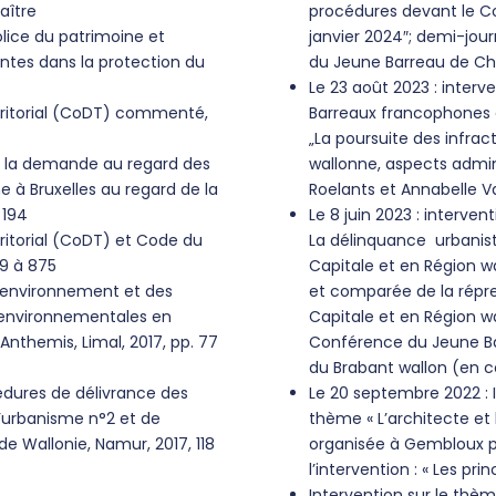
raître
procédures devant le Con
olice du patrimoine et
janvier 2024″; demi-jou
entes dans la protection du
du Jeune Barreau de Cha
Le 23 août 2023 : interv
rritorial (CoDT) commenté,
Barreaux francophones 
„La poursuite des infra
 de la demande au regard des
wallonne, aspects admini
me à Bruxelles au regard de la
Roelants et Annabelle V
 194
Le 8 juin 2023 : interve
ritorial (CoDT) et Code du
La délinquance urbanist
19 à 875
Capitale et en Région wa
d’environnement et des
et comparée de la répr
t environnementales en
Capitale et en Région wa
Anthemis, Limal, 2017, pp. 77
Conférence du Jeune Ba
du Brabant wallon (en c
cédures de délivrance des
Le 20 septembre 2022 : I
d’urbanisme n°2 et de
thème « L’architecte et 
de Wallonie, Namur, 2017, 118
organisée à Gembloux pa
l’intervention : « Les pri
Intervention sur le thèm