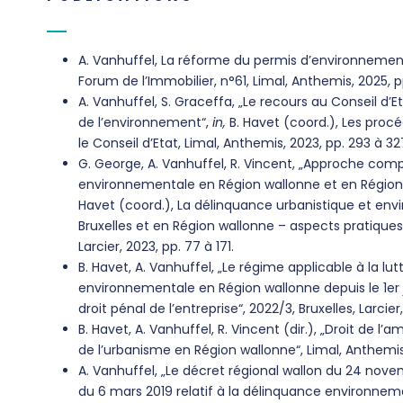
A. Vanhuffel, La réforme du permis d’environnement
Forum de l’Immobilier, n°61, Limal, Anthemis, 2025, pp
A. Vanhuffel, S. Graceffa, „Le recours au Conseil d’E
de l’environnement“,
in,
B. Havet (coord.), Les pro
le Conseil d’Etat, Limal, Anthemis, 2023, pp. 293 à 32
G. George, A. Vanhuffel, R. Vincent, „Approche com
environnementale en Région wallonne et en Région 
Havet (coord.), La délinquance urbanistique et en
Bruxelles et en Région wallonne – aspects pratiques
Larcier, 2023, pp. 77 à 171.
B. Havet, A. Vanhuffel, „Le régime applicable à la lu
environnementale en Région wallonne depuis le 1er j
droit pénal de l’entreprise“, 2022/3, Bruxelles, Larcier
B. Havet, A. Vanhuffel, R. Vincent (dir.), „Droit de l
de l’urbanisme en Région wallonne“, Limal, Anthemis,
A. Vanhuffel, „Le décret régional wallon du 24 nove
du 6 mars 2019 relatif à la délinquance environnem