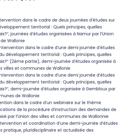
ntervention dans le cadre de deux journées d’études sur
eloppement territorial : Quels principes, quelles
is?“, journées d’études organisées à Namur par l’Union
 de Wallonie
Intervention dans le cadre d’une demi journée d’études
du développement territorial : Quels principes, quelles
ais?“ (2ème partie), demi-journée d’études organisée à
s villes et communes de Wallonie
Intervention dans le cadre d’une demi journée d’études
du développement territorial : Quels principes, quelles
ais?“, demi-journée d’études organisée à Gembloux par
ommunes de Wallonie
ention dans le cadre d’un webinaire sur le thème
cations de la procédure d’instruction des demandes de
isé par l’Union des villes et communes de Wallonnie
ntervention et coordination d’une demi-journée d’études
 pratique, pluridisciplinaire et actualisée des