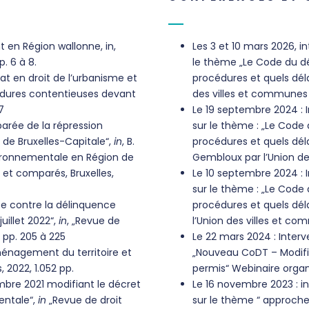
 en Région wallonne, in,
Les 3 et 10 mars 2026, i
. 6 à 8.
le thème „Le Code du dév
tat en droit de l’urbanisme et
procédures et quels déla
cédures contentieuses devant
des villes et communes
7
Le 19 septembre 2024 : 
parée de la répression
sur le thème : „Le Code 
de Bruxelles-Capitale“,
in
, B.
procédures et quels dél
vironnementale en Région de
Gembloux par l’Union de
 et comparés, Bruxelles,
Le 10 septembre 2024 : 
sur le thème : „Le Code 
tte contre la délinquence
procédures et quels dél
uillet 2022“,
in
, „Revue de
l’Union des villes et c
, pp. 205 à 225
Le 22 mars 2024 : Interv
’aménagement du territoire et
„Nouveau CoDT – Modifi
 2022, 1.052 pp.
permis“ Webinaire organ
mbre 2021 modifiant le décret
Le 16 novembre 2023 : i
entale“,
in
„Revue de droit
sur le thème “ approches