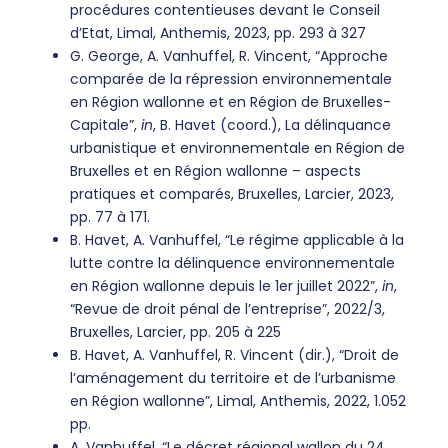
procédures contentieuses devant le Conseil
d’Etat, Limal, Anthemis, 2023, pp. 293 à 327
G. George, A. Vanhuffel, R. Vincent, “Approche
comparée de la répression environnementale
en Région wallonne et en Région de Bruxelles-
Capitale”,
in
, B. Havet (coord.), La délinquance
urbanistique et environnementale en Région de
Bruxelles et en Région wallonne – aspects
pratiques et comparés, Bruxelles, Larcier, 2023,
pp. 77 à 171.
B. Havet, A. Vanhuffel, “Le régime applicable à la
lutte contre la délinquence environnementale
en Région wallonne depuis le 1er juillet 2022”,
in
,
“Revue de droit pénal de l’entreprise”, 2022/3,
Bruxelles, Larcier, pp. 205 à 225
B. Havet, A. Vanhuffel, R. Vincent (dir.), “Droit de
l’aménagement du territoire et de l’urbanisme
en Région wallonne”, Limal, Anthemis, 2022, 1.052
pp.
A. Vanhuffel, “Le décret régional wallon du 24