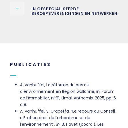
IN GESPECIALISEERDE
BEROEPSVERENIGINGEN EN NETWERKEN
PUBLICATIES
A. Vanhuffel, La réforme du permis
d’environnement en Région wallonne, in, Forum
de l’Immobilier, n°61, Limal, Anthemis, 2025, pp. 6
à 8.
A. Vanhuffel, S. Graceffa, “Le recours au Conseil
d’Etat en droit de l’urbanisme et de
l’environnement”,
in,
B. Havet (coord.), Les