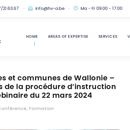
/21.63.67
·
info@hv-a.be
·
Ma - Fr 09:00 - 17:00
HOME
AREAS OF EXPERTISE
SERVICES
V
les et communes de Wallonie –
 de la procédure d’instruction
binaire du 22 mars 2024
Conférence
,
Formation