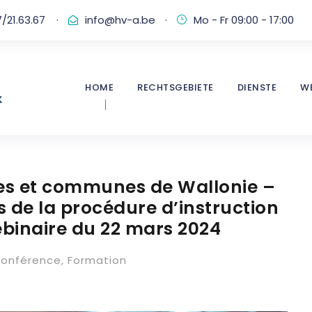
/21.63.67
·
info@hv-a.be
·
Mo - Fr 09:00 - 17:00
HOME
RECHTSGEBIETE
DIENSTE
W
les et communes de Wallonie –
 de la procédure d’instruction
binaire du 22 mars 2024
onférence
,
Formation