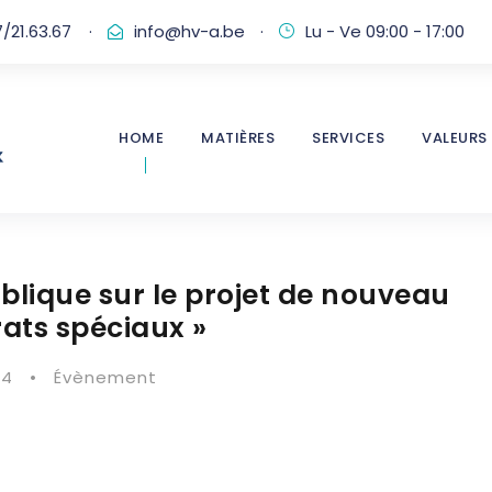
/21.63.67
·
info@hv-a.be
·
Lu - Ve 09:00 - 17:00
HOME
MATIÈRES
SERVICES
VALEURS
ublique sur le projet de nouveau
trats spéciaux »
24
•
Évènement