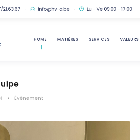
/21.63.67
·
info@hv-a.be
·
Lu - Ve 09:00 - 17:00
HOME
MATIÈRES
SERVICES
VALEURS
quipe
4
•
Évènement