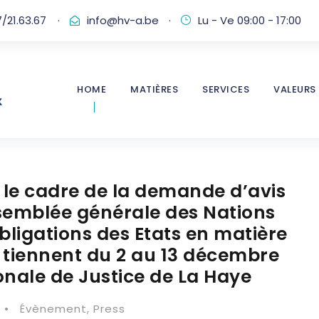
/21.63.67
·
info@hv-a.be
·
Lu - Ve 09:00 - 17:00
HOME
MATIÈRES
SERVICES
VALEURS
 le cadre de la demande d’avis
Assemblée générale des Nations
bligations des Etats en matière
tiennent du 2 au 13 décembre
onale de Justice de La Haye
•
Évènement
,
Press