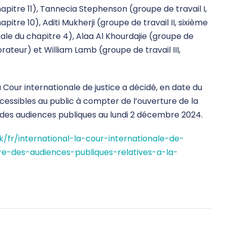
hapitre 11), Tannecia Stephenson (groupe de travail I,
pitre 10), Aditi Mukherji (groupe de travail II, sixième
ale du chapitre 4), Alaa Al Khourdajie (groupe de
borateur) et William Lamb (groupe de travail III,
Cour internationale de justice a décidé, en date du
ccessibles au public à compter de l’ouverture de la
re des audiences publiques au lundi 2 décembre 2024.
k/fr/international-la-cour-internationale-de-
re-des-audiences-publiques-relatives-a-la-