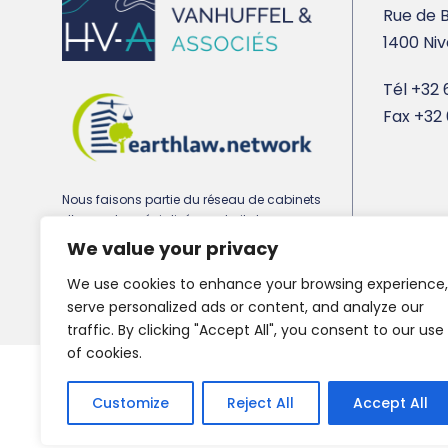
Rue de B
1400 Niv
Tél
+32 6
Fax
+32 
Nous faisons partie du réseau de cabinets
d’avocats spécialisés en droit de
l’urbanisme, de l’environnement et de
We value your privacy
l’immobilier earthlaw.network
We use cookies to enhance your browsing experience,
serve personalized ads or content, and analyze our
traffic. By clicking "Accept All", you consent to our use
of cookies.
Copyright 2021 HV-A, All Right Reserved
Customize
Reject All
Accept All