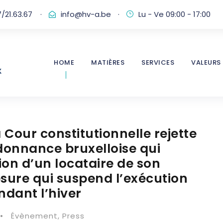
/21.63.67
·
info@hv-a.be
·
Lu - Ve 09:00 - 17:00
HOME
MATIÈRES
SERVICES
VALEURS
 Cour constitutionnelle rejette
ordonnance bruxelloise qui
ion d’un locataire de son
esure qui suspend l’exécution
dant l’hiver
•
Évènement
,
Press